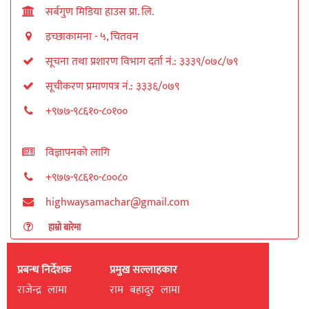
सर्बगुण मिडिया हाउस प्रा. लि.
इच्छाकामना - ५, चितवन
सूचना तथा प्रशारण विभाग दर्ता नं.: ३३३९/०७८/७९
सूचीकरण प्रमाणपत्र नं.: ३३३६/०७९
+९७७-९८६१०-८०१००
विज्ञापनको लागि
+९७७-९८६१०-८००८०
highwaysamachar@gmail.com
हाम्रो बारेमा
प्रबन्ध निर्देशक
प्रमुख सल्लाहकार
राजेन्द्र लामा
राम बहादुर लामा