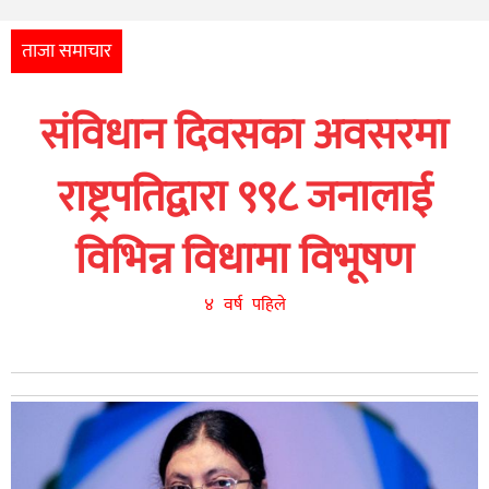
अन्तर्राष्ट्रिय
आर्थिक
ताजा समाचार
अन्य
संविधान दिवसका अवसरमा
नेपाली
युनिकोड
राष्ट्रपतिद्वारा ९९८ जनालाई
विभिन्न विधामा विभूषण
४ वर्ष पहिले