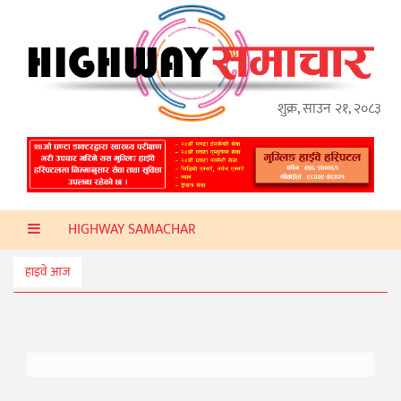
गृहपृष्ठ
हाइवे
अप्डेट
शुक्र, साउन २१, २०८३
ताजा
समाचार
प्रदेश
HIGHWAY SAMACHAR
प्रविधि
स्वास्थ्य
हाइवे आज
साहित्य
खेलकुद
मनोरञ्जन