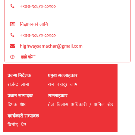
+९७७-९८६१०-८०१००
विज्ञापनको लागि
+९७७-९८६१०-८००८०
highwaysamachar@gmail.com
हाम्रो बारेमा
प्रबन्ध निर्देशक
प्रमुख सल्लाहकार
राजेन्द्र लामा
राम बहादुर लामा
प्रधान सम्पादक
सल्लाहकार
दिपक श्रेष्ठ
तेज विलास अधिकारी / अनिल श्रेष्ठ
कार्यकारी सम्पादक
बिनाेद श्रेष्ठ