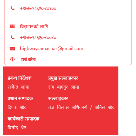
+९७७-९८६१०-८०१००
विज्ञापनको लागि
+९७७-९८६१०-८००८०
highwaysamachar@gmail.com
हाम्रो बारेमा
प्रबन्ध निर्देशक
प्रमुख सल्लाहकार
राजेन्द्र लामा
राम बहादुर लामा
प्रधान सम्पादक
सल्लाहकार
दिपक श्रेष्ठ
तेज विलास अधिकारी / अनिल श्रेष्ठ
कार्यकारी सम्पादक
बिनाेद श्रेष्ठ