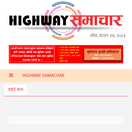
गृहपृष्ठ
हाइवे
अप्डेट
सोम, साउन २४, २०८३
ताजा
समाचार
प्रदेश
HIGHWAY SAMACHAR
प्रविधि
स्वास्थ्य
हाइवे आज
साहित्य
खेलकुद
मनोरञ्जन