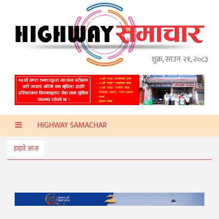
गृहपृष्ठ
हाइवे
अप्डेट
शुक्र, साउन २१, २०८३
ताजा
समाचार
प्रदेश
HIGHWAY SAMACHAR
प्रविधि
स्वास्थ्य
हाइवे आज
साहित्य
खेलकुद
मनोरञ्जन