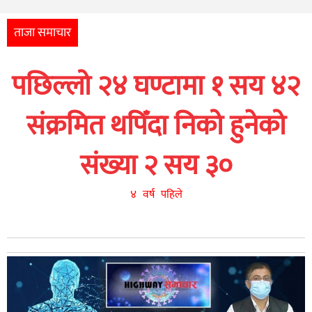
अन्तर्राष्ट्रिय
आर्थिक
ताजा समाचार
अन्य
पछिल्लो २४ घण्टामा १ सय ४२
नेपाली
युनिकोड
संक्रमित थपिँदा निको हुनेको
संख्या २ सय ३०
४ वर्ष पहिले