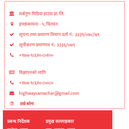
सर्बगुण मिडिया हाउस प्रा. लि.
इच्छाकामना - ५, चितवन
सूचना तथा प्रशारण विभाग दर्ता नं.: ३३३९/०७८/७९
सूचीकरण प्रमाणपत्र नं.: ३३३६/०७९
+९७७-९८६१०-८०१००
विज्ञापनको लागि
+९७७-९८६१०-८००८०
highwaysamachar@gmail.com
हाम्रो बारेमा
प्रबन्ध निर्देशक
प्रमुख सल्लाहकार