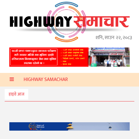
गृहपृष्ठ
हाइवे
अप्डेट
शनि, साउन २२, २०८३
ताजा
समाचार
प्रदेश
HIGHWAY SAMACHAR
प्रविधि
स्वास्थ्य
हाइवे आज
साहित्य
खेलकुद
मनोरञ्जन