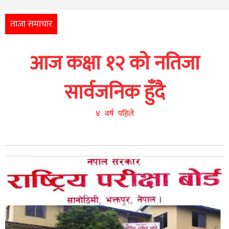
अन्तर्राष्ट्रिय
आर्थिक
ताजा समाचार
अन्य
आज कक्षा १२ को नतिजा
नेपाली
युनिकोड
सार्वजनिक हुँदै
४ वर्ष पहिले