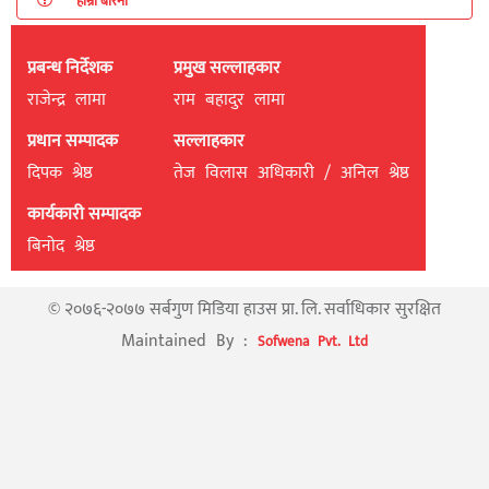
हाम्रो बारेमा
प्रबन्ध निर्देशक
प्रमुख सल्लाहकार
राजेन्द्र लामा
राम बहादुर लामा
प्रधान सम्पादक
सल्लाहकार
दिपक श्रेष्ठ
तेज विलास अधिकारी / अनिल श्रेष्ठ
कार्यकारी सम्पादक
बिनाेद श्रेष्ठ
© २०७६-२०७७ सर्बगुण मिडिया हाउस प्रा. लि. सर्वाधिकार सुरक्षित
Maintained By :
Sofwena Pvt. Ltd