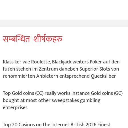
सम्बन्धित शीर्षकहरु
Klassiker wie Roulette, Blackjack weiters Poker auf den
fu?en stehen im Zentrum daneben Superior-Slots von
renommierten Anbietern entsprechend Quecksilber
Top Gold coins (CC) really works instance Gold coins (GC)
bought at most other sweepstakes gambling
enterprises
Top 20 Casinos on the internet British 2026 Finest