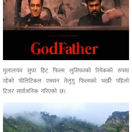
मुलालयम सुपर हिट फिल्म लुसिफरको रिमेकको रुपमा
रहेको पोलिटिकल एक्सन तेलुगु फिल्मको भर्खरै पहिलो
टिजर सार्वजनिक गरिएको छ।