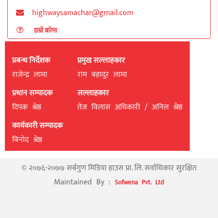
highwaysamachar@gmail.com
हाम्रो बारेमा
प्रबन्ध निर्देशक
प्रमुख सल्लाहकार
राजेन्द्र लामा
राम बहादुर लामा
प्रधान सम्पादक
सल्लाहकार
दिपक श्रेष्ठ
तेज विलास अधिकारी / अनिल श्रेष्ठ
कार्यकारी सम्पादक
बिनाेद श्रेष्ठ
© २०७६-२०७७ सर्बगुण मिडिया हाउस प्रा. लि. सर्वाधिकार सुरक्षित
Maintained By :
Sofwena Pvt. Ltd