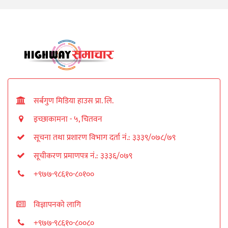
सर्बगुण मिडिया हाउस प्रा. लि.
इच्छाकामना - ५, चितवन
सूचना तथा प्रशारण विभाग दर्ता नं.: ३३३९/०७८/७९
सूचीकरण प्रमाणपत्र नं.: ३३३६/०७९
+९७७-९८६१०-८०१००
विज्ञापनको लागि
+९७७-९८६१०-८००८०