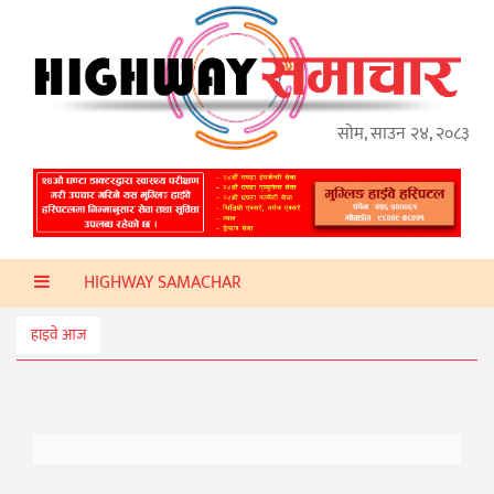
गृहपृष्ठ
हाइवे
अप्डेट
सोम, साउन २४, २०८३
ताजा
समाचार
प्रदेश
HIGHWAY SAMACHAR
प्रविधि
स्वास्थ्य
हाइवे आज
साहित्य
खेलकुद
मनोरञ्जन