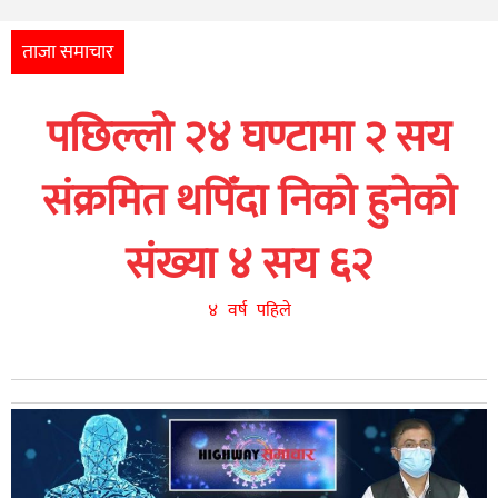
अन्तर्राष्ट्रिय
आर्थिक
ताजा समाचार
अन्य
पछिल्लो २४ घण्टामा २ सय
नेपाली
युनिकोड
संक्रमित थपिँदा निको हुनेको
संख्या ४ सय ६२
४ वर्ष पहिले