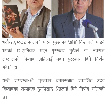
भदौ-१२,२०७८ सालको मदन पुरस्कार ‘अग्नि’ किताबले पाउने
भएको छ।शनिबार मदन पुरस्कार गुठीले डा. नवराज
लम्सालको किताब अग्निलाई मदन पुरस्कार दिने निर्णय
गरेको हो।
यस्तै जगदम्बा-श्री पुरस्कार बनारसबाट प्रकाशित उदय
किताबका सम्पादक दुर्गाप्रसाद श्रेष्ठलाई दिने निर्णय गरिएको
छ।