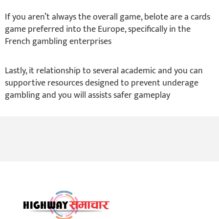
If you aren’t always the overall game, belote are a cards
game preferred into the Europe, specifically in the
French gambling enterprises
Lastly, it relationship to several academic and you can
supportive resources designed to prevent underage
gambling and you will assists safer gameplay