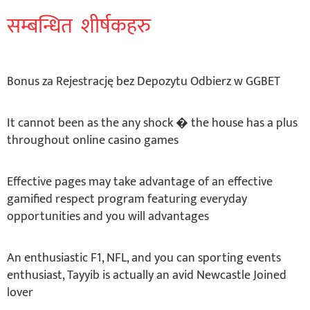
सम्बन्धित शीर्षकहरु
Bonus za Rejestrację bez Depozytu Odbierz w GGBET
It cannot been as the any shock � the house has a plus
throughout online casino games
Effective pages may take advantage of an effective
gamified respect program featuring everyday
opportunities and you will advantages
An enthusiastic F1, NFL, and you can sporting events
enthusiast, Tayyib is actually an avid Newcastle Joined
lover