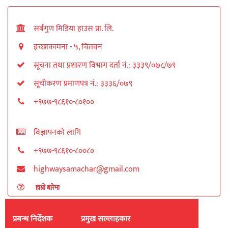
सर्बगुण मिडिया हाउस प्रा. लि.
इच्छाकामना - ५, चितवन
सूचना तथा प्रशारण विभाग दर्ता नं.: ३३३९/०७८/७९
सूचीकरण प्रमाणपत्र नं.: ३३३६/०७९
+९७७-९८६१०-८०१००
विज्ञापनको लागि
+९७७-९८६१०-८००८०
highwaysamachar@gmail.com
हाम्रो बारेमा
प्रबन्ध निर्देशक
प्रमुख सल्लाहकार