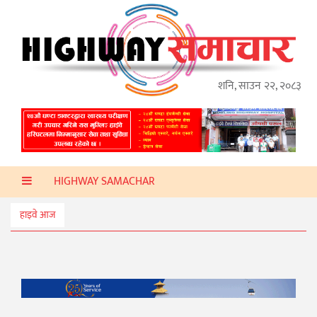
गृहपृष्ठ
हाइवे
अप्डेट
शनि, साउन २२, २०८३
ताजा
समाचार
प्रदेश
HIGHWAY SAMACHAR
प्रविधि
स्वास्थ्य
हाइवे आज
साहित्य
खेलकुद
मनोरञ्जन