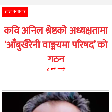
अन्तर्राष्ट्रिय
आर्थिक
ताजा समाचार
अन्य
कवि अनिल श्रेष्ठको अध्यक्षतामा
नेपाली
युनिकोड
‘आँबुखैरेनी वाङ्मयमा परिषद’ को
गठन
४ वर्ष पहिले