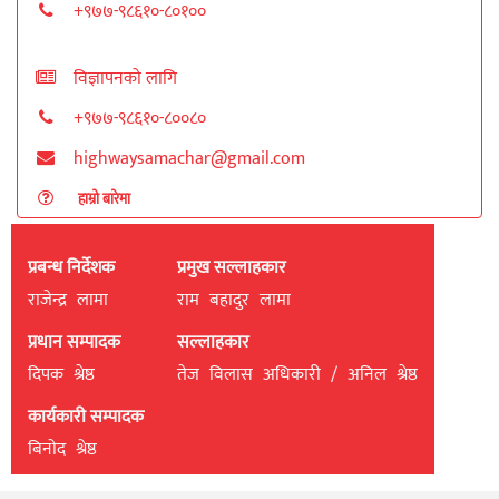
+९७७-९८६१०-८०१००
विज्ञापनको लागि
+९७७-९८६१०-८००८०
highwaysamachar@gmail.com
हाम्रो बारेमा
प्रबन्ध निर्देशक
प्रमुख सल्लाहकार
राजेन्द्र लामा
राम बहादुर लामा
प्रधान सम्पादक
सल्लाहकार
दिपक श्रेष्ठ
तेज विलास अधिकारी / अनिल श्रेष्ठ
कार्यकारी सम्पादक
बिनाेद श्रेष्ठ