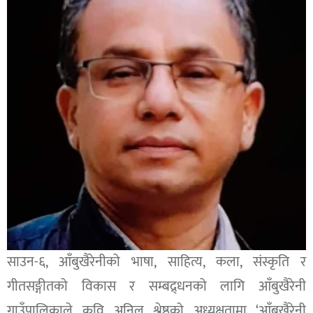
साउन-६, आँबुखैरेनीको भाषा, साहित्य, कला, संस्कृति र
गीतसङ्गीतको विकास र सम्बद्र्धनको लागि आँबुखैरेनी
गाउँपालिकाले कवि अनिल श्रेष्ठको अध्यक्षतामा ‘आँबुखैरेनी