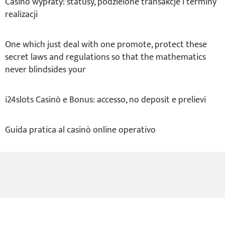
Casino wypłaty: statusy, podzielone transakcje i terminy
realizacji
One which just deal with one promote, protect these
secret laws and regulations so that the mathematics
never blindsides your
i24slots Casinò e Bonus: accesso, no deposit e prelievi
Guida pratica al casinò online operativo