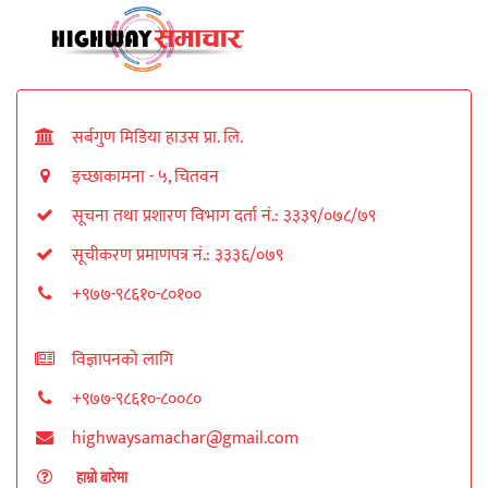
सर्बगुण मिडिया हाउस प्रा. लि.
इच्छाकामना - ५, चितवन
सूचना तथा प्रशारण विभाग दर्ता नं.: ३३३९/०७८/७९
सूचीकरण प्रमाणपत्र नं.: ३३३६/०७९
+९७७-९८६१०-८०१००
विज्ञापनको लागि
+९७७-९८६१०-८००८०
highwaysamachar@gmail.com
हाम्रो बारेमा