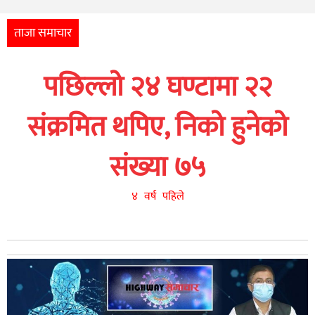
अन्तर्राष्ट्रिय
आर्थिक
ताजा समाचार
अन्य
पछिल्लो २४ घण्टामा २२
नेपाली
युनिकोड
संक्रमित थपिए, निको हुनेको
संख्या ७५
४ वर्ष पहिले