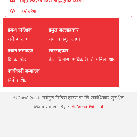
highwaysamachar@gmail.com
हाम्रो बारेमा
प्रबन्ध निर्देशक
प्रमुख सल्लाहकार
राजेन्द्र लामा
राम बहादुर लामा
प्रधान सम्पादक
सल्लाहकार
दिपक श्रेष्ठ
तेज विलास अधिकारी / अनिल श्रेष्ठ
कार्यकारी सम्पादक
बिनाेद श्रेष्ठ
© २०७६-२०७७ सर्बगुण मिडिया हाउस प्रा. लि. सर्वाधिकार सुरक्षित
Maintained By :
Sofwena Pvt. Ltd