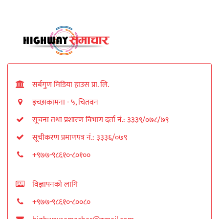
सर्बगुण मिडिया हाउस प्रा. लि.
इच्छाकामना - ५, चितवन
सूचना तथा प्रशारण विभाग दर्ता नं.: ३३३९/०७८/७९
सूचीकरण प्रमाणपत्र नं.: ३३३६/०७९
+९७७-९८६१०-८०१००
विज्ञापनको लागि
+९७७-९८६१०-८००८०