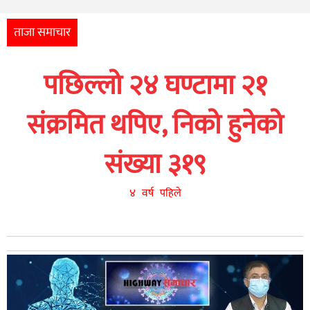
अन्तर्राष्ट्रिय
आर्थिक
ताजा समाचार
अन्य
पछिल्लो २४ घण्टामा २१
नेपाली
युनिकोड
संक्रमित थपिए, निको हुनेको
संख्या ३१९
४ वर्ष पहिले