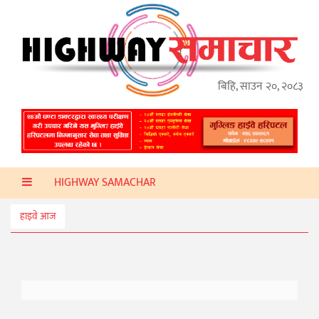
गृहपृष्ठ
हाइवे
अप्डेट
बिहि, साउन २०, २०८३
ताजा
समाचार
प्रदेश
HIGHWAY SAMACHAR
प्रविधि
स्वास्थ्य
हाइवे आज
साहित्य
खेलकुद
मनोरञ्जन