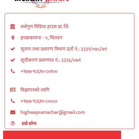
सर्बगुण मिडिया हाउस प्रा. लि.
इच्छाकामना - ५, चितवन
सूचना तथा प्रशारण विभाग दर्ता नं.: ३३३९/०७८/७९
सूचीकरण प्रमाणपत्र नं.: ३३३६/०७९
+९७७-९८६१०-८०१००
विज्ञापनको लागि
+९७७-९८६१०-८००८०
highwaysamachar@gmail.com
हाम्रो बारेमा