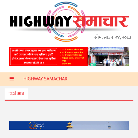
गृहपृष्ठ
हाइवे
अप्डेट
सोम, साउन २४, २०८३
ताजा
समाचार
प्रदेश
HIGHWAY SAMACHAR
प्रविधि
स्वास्थ्य
हाइवे आज
साहित्य
खेलकुद
मनोरञ्जन