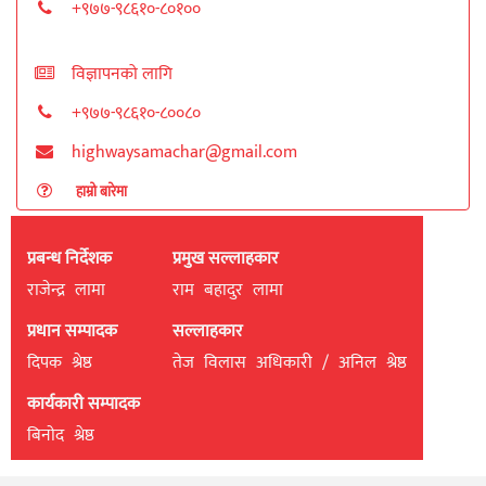
+९७७-९८६१०-८०१००
विज्ञापनको लागि
+९७७-९८६१०-८००८०
highwaysamachar@gmail.com
हाम्रो बारेमा
प्रबन्ध निर्देशक
प्रमुख सल्लाहकार
राजेन्द्र लामा
राम बहादुर लामा
प्रधान सम्पादक
सल्लाहकार
दिपक श्रेष्ठ
तेज विलास अधिकारी / अनिल श्रेष्ठ
कार्यकारी सम्पादक
बिनाेद श्रेष्ठ