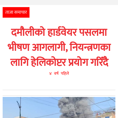
अन्तर्राष्ट्रिय
आर्थिक
ताजा समाचार
अन्य
दमौलीको हार्डवेयर पसलमा
नेपाली
युनिकोड
भीषण आगलागी, नियन्त्रणका
लागि हेलिकोप्टर प्रयोग गरिँदै
४ वर्ष पहिले