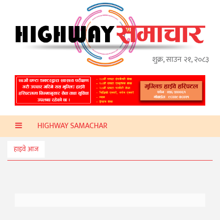
गृहपृष्ठ
हाइवे
अप्डेट
शुक्र, साउन २१, २०८३
ताजा
समाचार
प्रदेश
HIGHWAY SAMACHAR
प्रविधि
स्वास्थ्य
हाइवे आज
साहित्य
खेलकुद
मनोरञ्जन