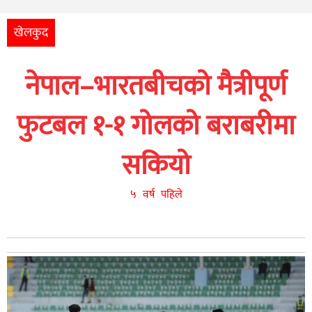
अन्तर्राष्ट्रिय
आर्थिक
खेलकुद
अन्य
नेपाल–भारतबीचको मैत्रीपूर्ण
नेपाली
युनिकोड
फुटबल १-१ गोलको बराबरीमा
सकियो
५ वर्ष पहिले