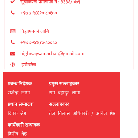
सूचीकरण प्रमाणपत्र नं.: ३३३६/०७९
+९७७-९८६१०-८०१००
विज्ञापनको लागि
+९७७-९८६१०-८००८०
highwaysamachar@gmail.com
हाम्रो बारेमा
प्रबन्ध निर्देशक
प्रमुख सल्लाहकार
राजेन्द्र लामा
राम बहादुर लामा
प्रधान सम्पादक
सल्लाहकार
दिपक श्रेष्ठ
तेज विलास अधिकारी / अनिल श्रेष्ठ
कार्यकारी सम्पादक
बिनाेद श्रेष्ठ