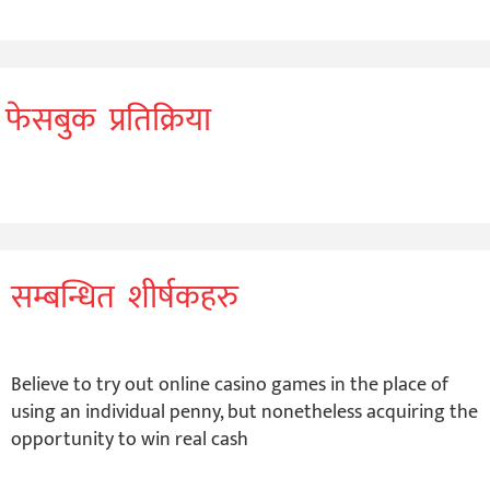
फेसबुक प्रतिक्रिया
सम्बन्धित शीर्षकहरु
Believe to try out online casino games in the place of
using an individual penny, but nonetheless acquiring the
opportunity to win real cash