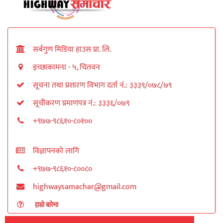
सर्बगुण मिडिया हाउस प्रा. लि.
इच्छाकामना - ५, चितवन
सूचना तथा प्रशारण विभाग दर्ता नं.: ३३३९/०७८/७९
सूचीकरण प्रमाणपत्र नं.: ३३३६/०७९
+९७७-९८६१०-८०१००
विज्ञापनको लागि
+९७७-९८६१०-८००८०
highwaysamachar@gmail.com
हाम्रो बारेमा