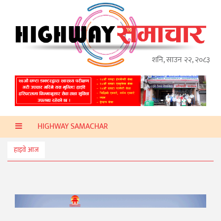
गृहपृष्ठ
हाइवे
अप्डेट
शनि, साउन २२, २०८३
ताजा
समाचार
प्रदेश
HIGHWAY SAMACHAR
प्रविधि
स्वास्थ्य
हाइवे आज
साहित्य
खेलकुद
मनोरञ्जन