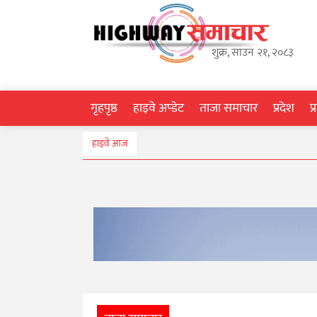
गृहपृष्ठ
शुक्र, साउन २१, २०८३
हाइवे
अप्डेट
गृहपृष्ठ
हाइवे अप्डेट
ताजा समाचार
प्रदेश
प
ताजा
हाइवे आज
समाचार
प्रदेश
प्रविधि
स्वास्थ्य
साहित्य