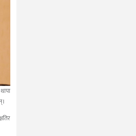
 थापा
न्।
षतिर