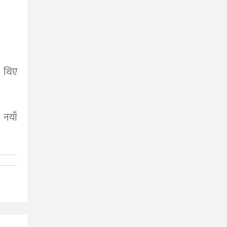
ा थिए
 नयाँ