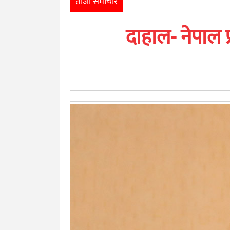
ताजा समाचार
खेलकुद
दाहाल- नेपाल प
मनोरञ्जन
अन्तर्राष्ट्रिय
आर्थिक
अन्य
नेपाली
युनिकोड