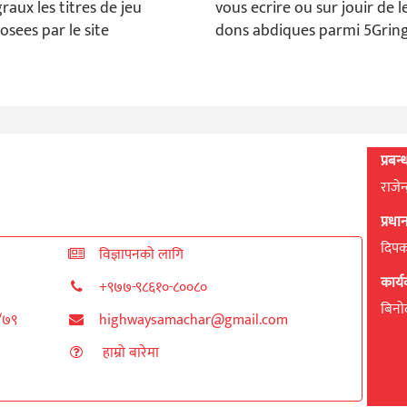
raux les titres de jeu
vous ecrire ou sur jouir de l
osees par le site
dons abdiques parmi 5Gring
प्रबन
राजेन
प्रध
दिपक 
विज्ञापनको लागि
कार्
+९७७-९८६१०-८००८०
बिनाेद
८/७९
highwaysamachar@gmail.com
हाम्रो बारेमा