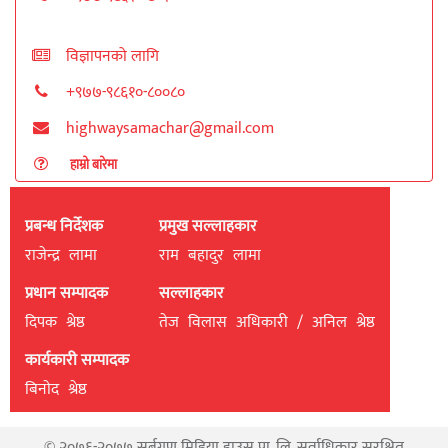
विज्ञापनको लागि
+९७७-९८६१०-८००८०
highwaysamachar@gmail.com
हाम्रो बारेमा
प्रबन्ध निर्देशक
प्रमुख सल्लाहकार
राजेन्द्र लामा
राम बहादुर लामा
प्रधान सम्पादक
सल्लाहकार
दिपक श्रेष्ठ
तेज विलास अधिकारी / अनिल श्रेष्ठ
कार्यकारी सम्पादक
बिनाेद श्रेष्ठ
© २०७६-२०७७ सर्बगुण मिडिया हाउस प्रा. लि. सर्वाधिकार सुरक्षित