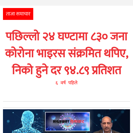
अन्तर्राष्ट्रिय
आर्थिक
ताजा समाचार
अन्य
पछिल्लो २४ घण्टामा ८३० जना
नेपाली
युनिकोड
कोरोना भाइरस संक्रमित थपिए,
निको हुने दर ९४.८९ प्रतिशत
६ वर्ष पहिले