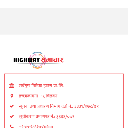
सर्बगुण मिडिया हाउस प्रा. लि.
इच्छाकामना - ५, चितवन
सूचना तथा प्रशारण विभाग दर्ता नं.: ३३३९/०७८/७९
सूचीकरण प्रमाणपत्र नं.: ३३३६/०७९
+९७७-९८६१०-८०१००