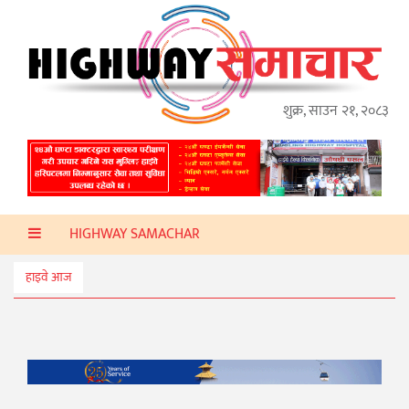
गृहपृष्ठ
हाइवे
अप्डेट
शुक्र, साउन २१, २०८३
ताजा
समाचार
प्रदेश
HIGHWAY SAMACHAR
प्रविधि
स्वास्थ्य
हाइवे आज
साहित्य
खेलकुद
मनोरञ्जन