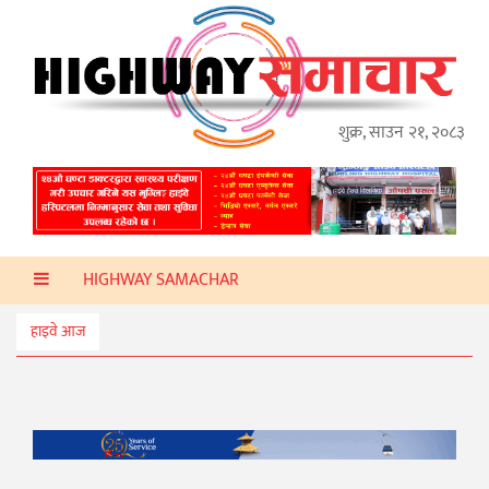
गृहपृष्ठ
हाइवे
अप्डेट
शुक्र, साउन २१, २०८३
ताजा
समाचार
प्रदेश
HIGHWAY SAMACHAR
प्रविधि
स्वास्थ्य
हाइवे आज
साहित्य
खेलकुद
मनोरञ्जन