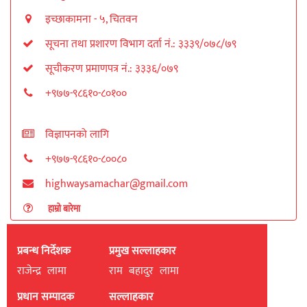
इच्छाकामना - ५, चितवन
सूचना तथा प्रशारण विभाग दर्ता नं.: ३३३९/०७८/७९
सूचीकरण प्रमाणपत्र नं.: ३३३६/०७९
+९७७-९८६१०-८०१००
विज्ञापनको लागि
+९७७-९८६१०-८००८०
highwaysamachar@gmail.com
हाम्रो बारेमा
प्रबन्ध निर्देशक
प्रमुख सल्लाहकार
राजेन्द्र लामा
राम बहादुर लामा
प्रधान सम्पादक
सल्लाहकार