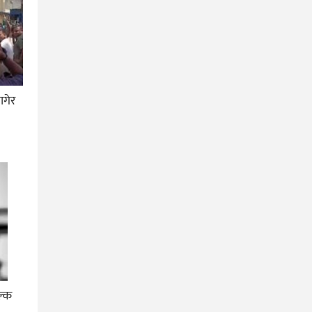
ागेर
ल्क