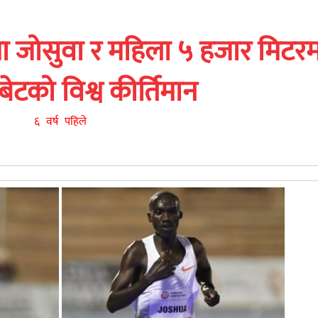
मा जोसुवा र महिला ५ हजार मिटरम
बेटको विश्व कीर्तिमान
६ वर्ष पहिले