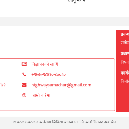
लागू नगर्ने
प्रबन
राजेन
प्रध
दिपक 
विज्ञापनको लागि
कार्
+९७७-९८६१०-८००८०
बिनाेद
८/७९
highwaysamachar@gmail.com
हाम्रो बारेमा
© २०७६-२०७७ सर्बगुण मिडिया हाउस प्रा. लि. सर्वाधिकार सुरक्षित