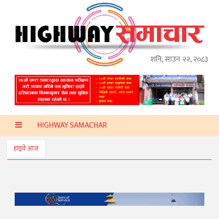
गृहपृष्ठ
हाइवे
अप्डेट
शनि, साउन २२, २०८३
ताजा
समाचार
प्रदेश
HIGHWAY SAMACHAR
प्रविधि
स्वास्थ्य
हाइवे आज
साहित्य
खेलकुद
मनोरञ्जन