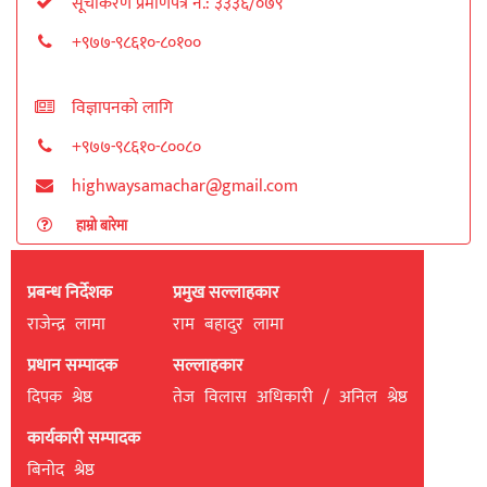
सूचीकरण प्रमाणपत्र नं.: ३३३६/०७९
+९७७-९८६१०-८०१००
विज्ञापनको लागि
+९७७-९८६१०-८००८०
highwaysamachar@gmail.com
हाम्रो बारेमा
प्रबन्ध निर्देशक
प्रमुख सल्लाहकार
राजेन्द्र लामा
राम बहादुर लामा
प्रधान सम्पादक
सल्लाहकार
दिपक श्रेष्ठ
तेज विलास अधिकारी / अनिल श्रेष्ठ
कार्यकारी सम्पादक
बिनाेद श्रेष्ठ