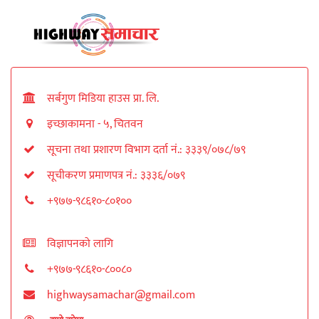
सर्बगुण मिडिया हाउस प्रा. लि.
इच्छाकामना - ५, चितवन
सूचना तथा प्रशारण विभाग दर्ता नं.: ३३३९/०७८/७९
सूचीकरण प्रमाणपत्र नं.: ३३३६/०७९
+९७७-९८६१०-८०१००
विज्ञापनको लागि
+९७७-९८६१०-८००८०
highwaysamachar@gmail.com