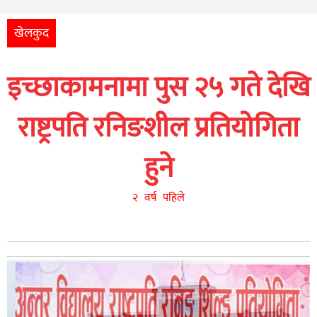
अन्तर्राष्ट्रिय
आर्थिक
खेलकुद
अन्य
इच्छाकामनामा पुस २५ गते देखि
नेपाली
युनिकोड
राष्ट्रपति रनिङशील प्रतियोगिता
हुने
२ वर्ष पहिले