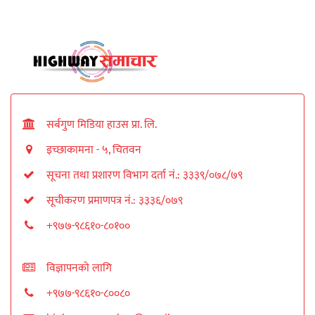
सर्बगुण मिडिया हाउस प्रा. लि.
इच्छाकामना - ५, चितवन
सूचना तथा प्रशारण विभाग दर्ता नं.: ३३३९/०७८/७९
सूचीकरण प्रमाणपत्र नं.: ३३३६/०७९
+९७७-९८६१०-८०१००
विज्ञापनको लागि
+९७७-९८६१०-८००८०