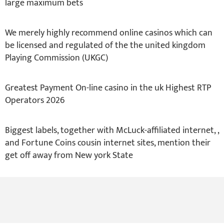
large maximum bets
We merely highly recommend online casinos which can
be licensed and regulated of the the united kingdom
Playing Commission (UKGC)
Greatest Payment On-line casino in the uk Highest RTP
Operators 2026
Biggest labels, together with McLuck-affiliated internet, ,
and Fortune Coins cousin internet sites, mention their
get off away from New york State