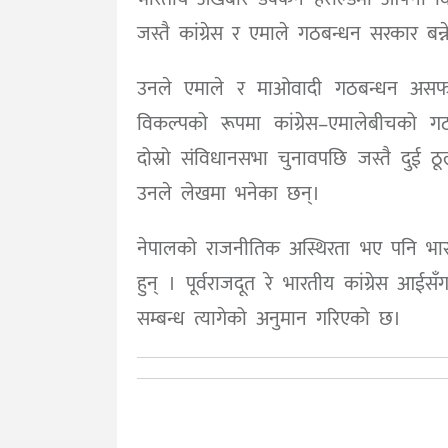
जस्तै कांग्रेस र एमाले गठबन्धन सरकार बन
उनले एमाले र माओवादी गठबन्धन असफल 
विकल्पको रूपमा कांग्रेस–एमालेबीचको ग
दोस्रो संविधानसभा चुनावपछि जस्तै दुई ठ
उनले लेखमा भनेका छन्।
नेपालको राजनीतिक अस्थिरता भए पनि भार
हुन् । पूर्वराजदूत रे भारतीय कांग्रेस आ
सम्बन्ध त्यागेको अनुमान गरिएको छ।