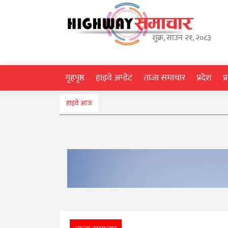
गृहपृष्ठ
शुक्र, साउन २१, २०८३
हाइवे
अप्डेट
गृहपृष्ठ
हाइवे अप्डेट
ताजा समाचार
प्रदेश
प
ताजा
हाइवे आज
समाचार
प्रदेश
प्रविधि
स्वास्थ्य
साहित्य