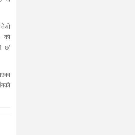
स्रो
० को
को छ’
ाएका
सँगको