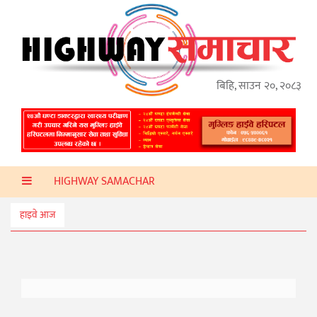
गृहपृष्ठ
हाइवे
अप्डेट
बिहि, साउन २०, २०८३
ताजा
समाचार
प्रदेश
HIGHWAY SAMACHAR
प्रविधि
स्वास्थ्य
हाइवे आज
साहित्य
खेलकुद
मनोरञ्जन