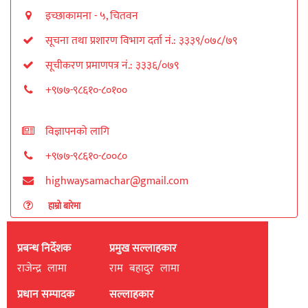
इच्छाकामना - ५, चितवन
सूचना तथा प्रशारण विभाग दर्ता नं.: ३३३९/०७८/७९
सूचीकरण प्रमाणपत्र नं.: ३३३६/०७९
+९७७-९८६१०-८०१००
विज्ञापनको लागि
+९७७-९८६१०-८००८०
highwaysamachar@gmail.com
हाम्रो बारेमा
प्रबन्ध निर्देशक
प्रमुख सल्लाहकार
राजेन्द्र लामा
राम बहादुर लामा
प्रधान सम्पादक
सल्लाहकार