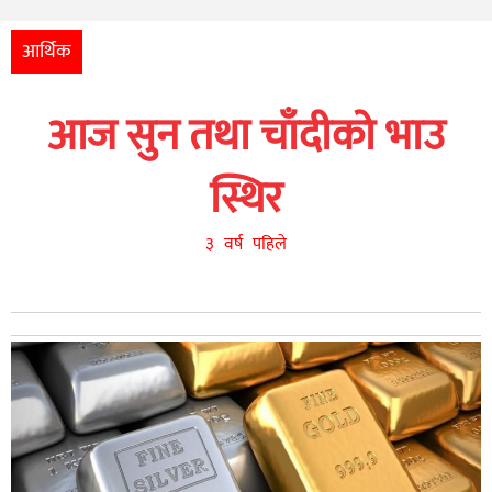
अन्तर्राष्ट्रिय
आर्थिक
आर्थिक
अन्य
आज सुन तथा चाँदीको भाउ
नेपाली
युनिकोड
स्थिर
३ वर्ष पहिले