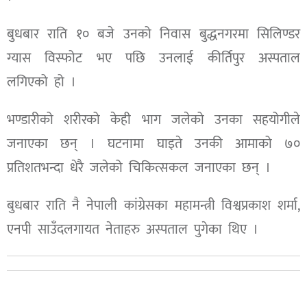
बुधबार राति १० बजे उनको निवास बुद्धनगरमा सिलिण्डर
ग्यास विस्फोट भए पछि उनलाई कीर्तिपुर अस्पताल
लगिएको हो ।
भण्डारीको शरीरको केही भाग जलेको उनका सहयोगीले
जनाएका छन् । घटनामा घाइते उनकी आमाको ७०
प्रतिशतभन्दा धेरै जलेको चिकित्सकल जनाएका छन् ।
बुधबार राति नै नेपाली कांग्रेसका महामन्त्री विश्वप्रकाश शर्मा,
एनपी साउँदलगायत नेताहरु अस्पताल पुगेका थिए ।