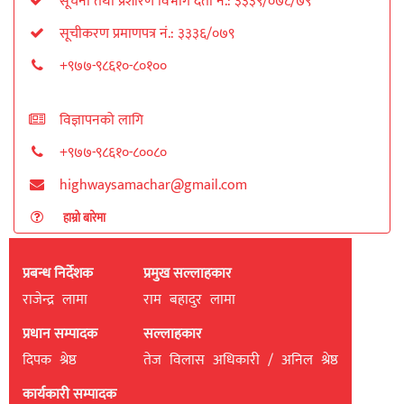
सूचना तथा प्रशारण विभाग दर्ता नं.: ३३३९/०७८/७९
सूचीकरण प्रमाणपत्र नं.: ३३३६/०७९
+९७७-९८६१०-८०१००
विज्ञापनको लागि
+९७७-९८६१०-८००८०
highwaysamachar@gmail.com
हाम्रो बारेमा
प्रबन्ध निर्देशक
प्रमुख सल्लाहकार
राजेन्द्र लामा
राम बहादुर लामा
प्रधान सम्पादक
सल्लाहकार
दिपक श्रेष्ठ
तेज विलास अधिकारी / अनिल श्रेष्ठ
कार्यकारी सम्पादक