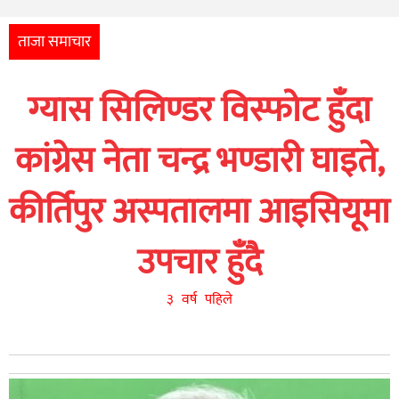
अन्तर्राष्ट्रिय
आर्थिक
ताजा समाचार
अन्य
ग्यास सिलिण्डर विस्फोट हुँदा
नेपाली
युनिकोड
कांग्रेस नेता चन्द्र भण्डारी घाइते,
कीर्तिपुर अस्पतालमा आइसियूमा
उपचार हुँदै
३ वर्ष पहिले