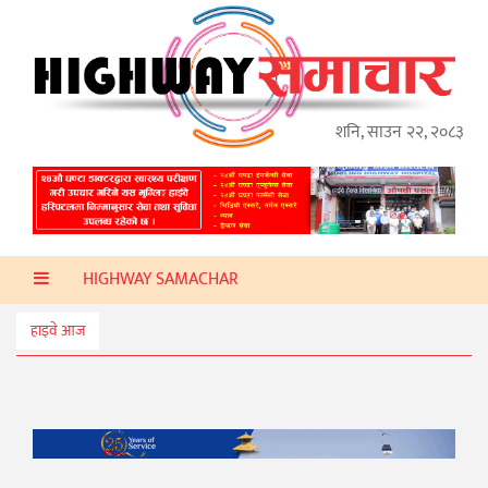
गृहपृष्ठ
हाइवे
अप्डेट
शनि, साउन २२, २०८३
ताजा
समाचार
प्रदेश
HIGHWAY SAMACHAR
प्रविधि
स्वास्थ्य
हाइवे आज
साहित्य
खेलकुद
मनोरञ्जन