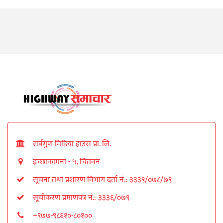
सर्बगुण मिडिया हाउस प्रा. लि.
इच्छाकामना - ५, चितवन
सूचना तथा प्रशारण विभाग दर्ता नं.: ३३३९/०७८/७९
सूचीकरण प्रमाणपत्र नं.: ३३३६/०७९
+९७७-९८६१०-८०१००