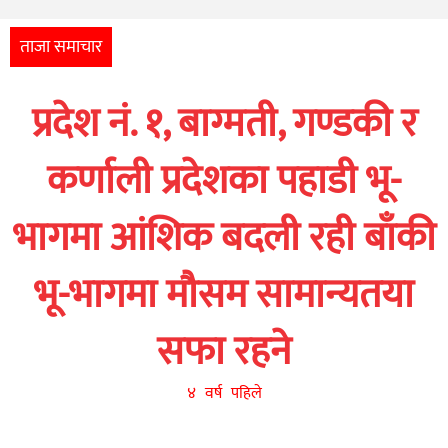
अन्तर्राष्ट्रिय
आर्थिक
ताजा समाचार
अन्य
प्रदेश नं. १, बाग्मती, गण्डकी र
नेपाली
युनिकोड
कर्णाली प्रदेशका पहाडी भू-
भागमा आंशिक बदली रही बाँकी
भू-भागमा मौसम सामान्यतया
सफा रहने
४ वर्ष पहिले