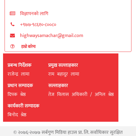
विज्ञापनको लागि
+९७७-९८६१०-८००८०
highwaysamachar@gmail.com
हाम्रो बारेमा
प्रबन्ध निर्देशक
प्रमुख सल्लाहकार
राजेन्द्र लामा
राम बहादुर लामा
प्रधान सम्पादक
सल्लाहकार
दिपक श्रेष्ठ
तेज विलास अधिकारी / अनिल श्रेष्ठ
कार्यकारी सम्पादक
बिनाेद श्रेष्ठ
© २०७६-२०७७ सर्बगुण मिडिया हाउस प्रा. लि. सर्वाधिकार सुरक्षित