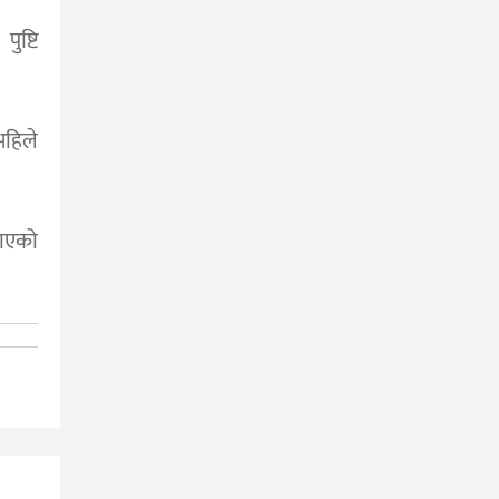
ुष्टि
हिले
ाएको