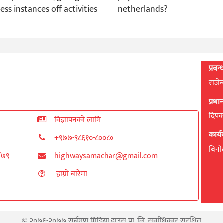
less instances off activities
netherlands?
प्रबन
राजेन
प्रध
दिपक 
विज्ञापनको लागि
कार्
+९७७-९८६१०-८००८०
बिनाेद
८/७९
highwaysamachar@gmail.com
हाम्रो बारेमा
© २०७६-२०७७ सर्बगुण मिडिया हाउस प्रा. लि. सर्वाधिकार सुरक्षित