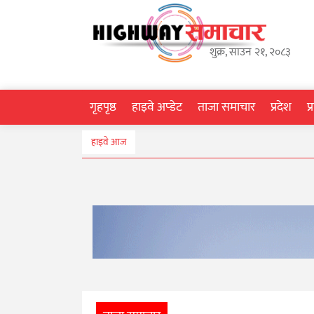
गृहपृष्ठ
शुक्र, साउन २१, २०८३
हाइवे
अप्डेट
गृहपृष्ठ
हाइवे अप्डेट
ताजा समाचार
प्रदेश
प
ताजा
हाइवे आज
समाचार
प्रदेश
प्रविधि
स्वास्थ्य
साहित्य