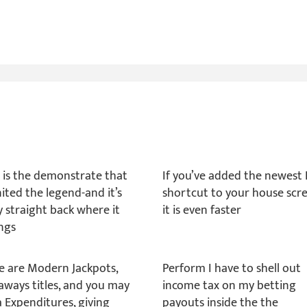
 is the demonstrate that
If you’ve added the newest
nited the legend-and it’s
shortcut to your house scre
y straight back where it
it is even faster
ngs
e are Modern Jackpots,
Perform I have to shell out
ways titles, and you may
income tax on my betting
a Expenditures, giving
payouts inside the the