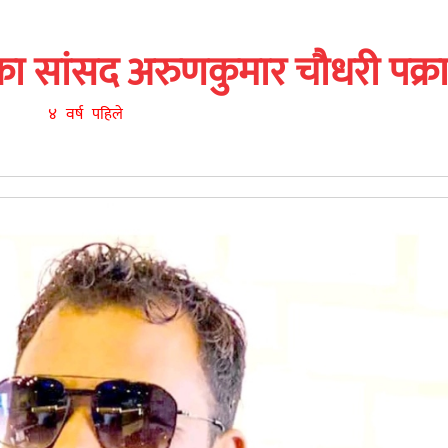
टीका सांसद अरुणकुमार चौधरी पक्र
४ वर्ष पहिले