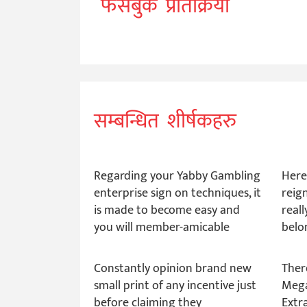
फेसबुक प्रतिक्रिया
सम्बन्धित शीर्षकहरु
Regarding your Yabby Gambling
Here
enterprise sign on techniques, it
reig
is made to become easy and
reall
you will member-amicable
belo
Constantly opinion brand new
Ther
small print of any incentive just
Mega
before claiming they
Extr