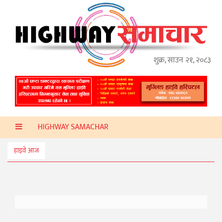
गृहपृष्ठ
हाइवे
अप्डेट
शुक्र, साउन २१, २०८३
ताजा
समाचार
प्रदेश
HIGHWAY SAMACHAR
प्रविधि
स्वास्थ्य
हाइवे आज
साहित्य
खेलकुद
मनोरञ्जन