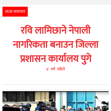
अन्तर्राष्ट्रिय
आर्थिक
ताजा समाचार
अन्य
रवि लामिछाने नेपाली
नेपाली
युनिकोड
नागरिकता बनाउन जिल्ला
प्रशासन कार्यालय पुगे
४ वर्ष पहिले