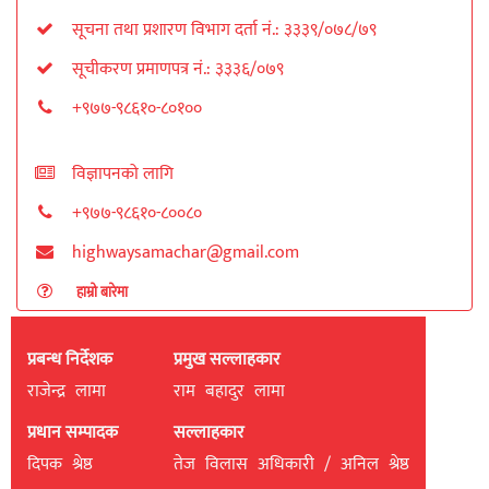
सूचना तथा प्रशारण विभाग दर्ता नं.: ३३३९/०७८/७९
सूचीकरण प्रमाणपत्र नं.: ३३३६/०७९
+९७७-९८६१०-८०१००
विज्ञापनको लागि
+९७७-९८६१०-८००८०
highwaysamachar@gmail.com
हाम्रो बारेमा
प्रबन्ध निर्देशक
प्रमुख सल्लाहकार
राजेन्द्र लामा
राम बहादुर लामा
प्रधान सम्पादक
सल्लाहकार
दिपक श्रेष्ठ
तेज विलास अधिकारी / अनिल श्रेष्ठ