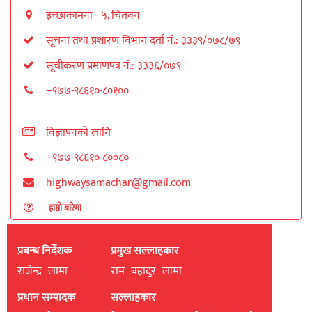
इच्छाकामना - ५, चितवन
सूचना तथा प्रशारण विभाग दर्ता नं.: ३३३९/०७८/७९
सूचीकरण प्रमाणपत्र नं.: ३३३६/०७९
+९७७-९८६१०-८०१००
विज्ञापनको लागि
+९७७-९८६१०-८००८०
highwaysamachar@gmail.com
हाम्रो बारेमा
प्रबन्ध निर्देशक
प्रमुख सल्लाहकार
राजेन्द्र लामा
राम बहादुर लामा
प्रधान सम्पादक
सल्लाहकार