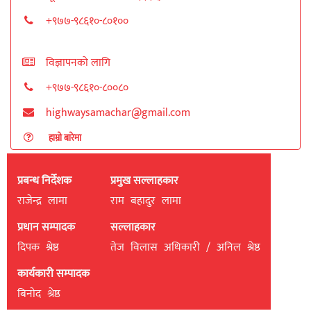
+९७७-९८६१०-८०१००
विज्ञापनको लागि
+९७७-९८६१०-८००८०
highwaysamachar@gmail.com
हाम्रो बारेमा
प्रबन्ध निर्देशक
प्रमुख सल्लाहकार
राजेन्द्र लामा
राम बहादुर लामा
प्रधान सम्पादक
सल्लाहकार
दिपक श्रेष्ठ
तेज विलास अधिकारी / अनिल श्रेष्ठ
कार्यकारी सम्पादक
बिनाेद श्रेष्ठ