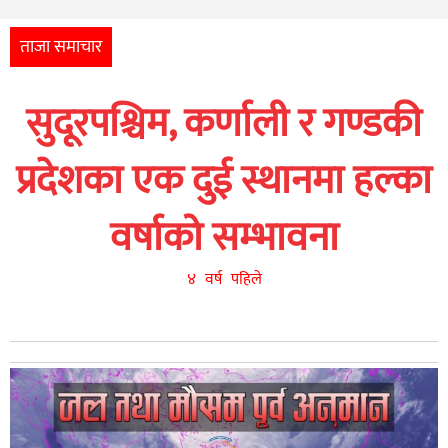
अन्तर्राष्ट्रिय
आर्थिक
ताजा समाचार
अन्य
सुदूरपश्चिम, कर्णाली र गण्डकी
नेपाली
युनिकोड
प्रदेशका एक दुई स्थानमा हल्का
वर्षाको सम्भावना
४ वर्ष पहिले