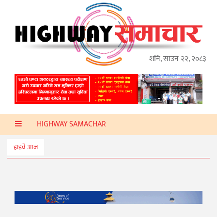
गृहपृष्ठ
हाइवे
अप्डेट
शनि, साउन २२, २०८३
ताजा
समाचार
प्रदेश
HIGHWAY SAMACHAR
प्रविधि
स्वास्थ्य
हाइवे आज
साहित्य
खेलकुद
मनोरञ्जन