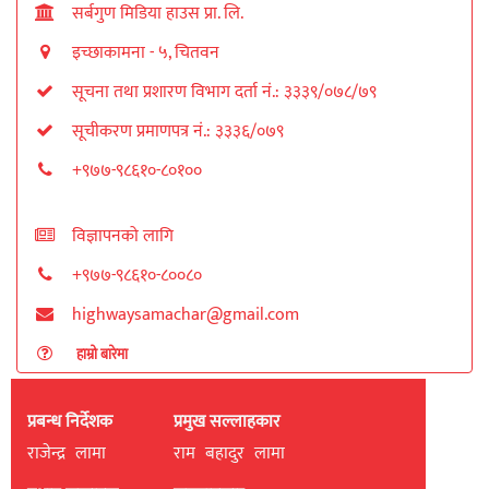
सर्बगुण मिडिया हाउस प्रा. लि.
इच्छाकामना - ५, चितवन
सूचना तथा प्रशारण विभाग दर्ता नं.: ३३३९/०७८/७९
सूचीकरण प्रमाणपत्र नं.: ३३३६/०७९
+९७७-९८६१०-८०१००
विज्ञापनको लागि
+९७७-९८६१०-८००८०
highwaysamachar@gmail.com
हाम्रो बारेमा
प्रबन्ध निर्देशक
प्रमुख सल्लाहकार
राजेन्द्र लामा
राम बहादुर लामा