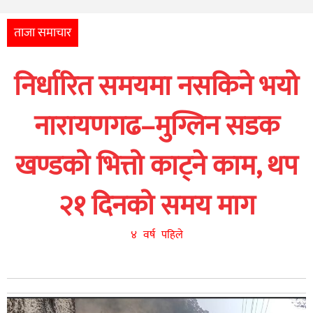
अन्तर्राष्ट्रिय
आर्थिक
ताजा समाचार
अन्य
निर्धारित समयमा नसकिने भयो
नेपाली
युनिकोड
नारायणगढ–मुग्लिन सडक
खण्डको भित्तो काट्ने काम, थप
२१ दिनको समय माग
४ वर्ष पहिले