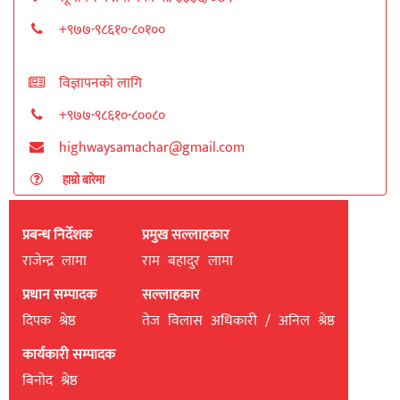
+९७७-९८६१०-८०१००
विज्ञापनको लागि
+९७७-९८६१०-८००८०
highwaysamachar@gmail.com
हाम्रो बारेमा
प्रबन्ध निर्देशक
प्रमुख सल्लाहकार
राजेन्द्र लामा
राम बहादुर लामा
प्रधान सम्पादक
सल्लाहकार
दिपक श्रेष्ठ
तेज विलास अधिकारी / अनिल श्रेष्ठ
कार्यकारी सम्पादक
बिनाेद श्रेष्ठ