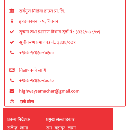
सर्बगुण मिडिया हाउस प्रा. लि.
इच्छाकामना - ५, चितवन
सूचना तथा प्रशारण विभाग दर्ता नं.: ३३३९/०७८/७९
सूचीकरण प्रमाणपत्र नं.: ३३३६/०७९
+९७७-९८६१०-८०१००
विज्ञापनको लागि
+९७७-९८६१०-८००८०
highwaysamachar@gmail.com
हाम्रो बारेमा
प्रबन्ध निर्देशक
प्रमुख सल्लाहकार
राजेन्द्र लामा
राम बहादुर लामा