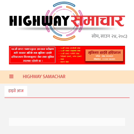
गृहपृष्ठ
हाइवे
अप्डेट
सोम, साउन २४, २०८३
ताजा
समाचार
प्रदेश
HIGHWAY SAMACHAR
प्रविधि
स्वास्थ्य
हाइवे आज
साहित्य
खेलकुद
मनोरञ्जन