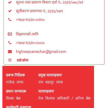
सूचना तथा प्रशारण विभाग दर्ता नं.: ३३३९/०७८/७९
सूचीकरण प्रमाणपत्र नं.: ३३३६/०७९
+९७७-९८६१०-८०१००
विज्ञापनको लागि
+९७७-९८६१०-८००८०
highwaysamachar@gmail.com
हाम्रो बारेमा
प्रबन्ध निर्देशक
प्रमुख सल्लाहकार
राजेन्द्र लामा
राम बहादुर लामा
प्रधान सम्पादक
सल्लाहकार
दिपक श्रेष्ठ
तेज विलास अधिकारी / अनिल श्रेष्ठ
कार्यकारी सम्पादक