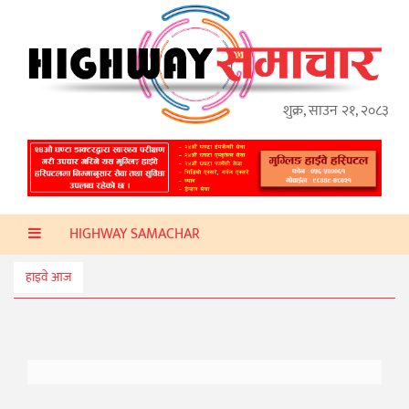
गृहपृष्ठ
हाइवे
अप्डेट
शुक्र, साउन २१, २०८३
ताजा
समाचार
प्रदेश
HIGHWAY SAMACHAR
प्रविधि
स्वास्थ्य
हाइवे आज
साहित्य
खेलकुद
मनोरञ्जन