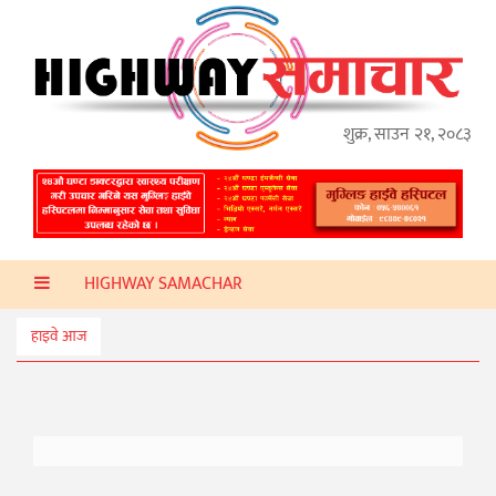
गृहपृष्ठ
हाइवे
अप्डेट
शुक्र, साउन २१, २०८३
ताजा
समाचार
प्रदेश
HIGHWAY SAMACHAR
प्रविधि
स्वास्थ्य
हाइवे आज
साहित्य
खेलकुद
मनोरञ्जन