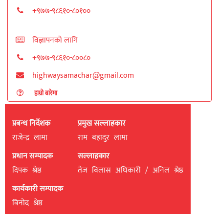
+९७७-९८६१०-८०१००
विज्ञापनको लागि
+९७७-९८६१०-८००८०
highwaysamachar@gmail.com
हाम्रो बारेमा
प्रबन्ध निर्देशक
प्रमुख सल्लाहकार
राजेन्द्र लामा
राम बहादुर लामा
प्रधान सम्पादक
सल्लाहकार
दिपक श्रेष्ठ
तेज विलास अधिकारी / अनिल श्रेष्ठ
कार्यकारी सम्पादक
बिनाेद श्रेष्ठ