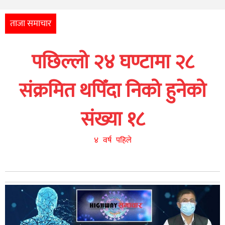
अन्तर्राष्ट्रिय
आर्थिक
ताजा समाचार
अन्य
पछिल्लो २४ घण्टामा २८
नेपाली
युनिकोड
संक्रमित थपिँदा निको हुनेको
संख्या १८
४ वर्ष पहिले