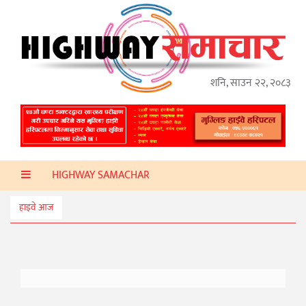
गृहपृष्ठ
हाइवे
अप्डेट
शनि, साउन २२, २०८३
ताजा
समाचार
प्रदेश
HIGHWAY SAMACHAR
प्रविधि
स्वास्थ्य
हाइवे आज
साहित्य
खेलकुद
मनोरञ्जन