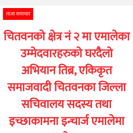
अन्तर्राष्ट्रिय
आर्थिक
ताजा समाचार
अन्य
चितवनको क्षेत्र नं २ मा एमालेका
नेपाली
युनिकोड
उम्मेदवारहरुको घरदैलो
अभियान तिब्र, एकिकृत
समाजवादी चितवनका जिल्ला
सचिवालय सदस्य तथा
इच्छाकामना इन्चार्ज एमालेमा