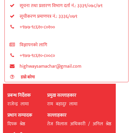
सूचना तथा प्रशारण विभाग दर्ता नं.: ३३३९/०७८/७९
सूचीकरण प्रमाणपत्र नं.: ३३३६/०७९
+९७७-९८६१०-८०१००
विज्ञापनको लागि
+९७७-९८६१०-८००८०
highwaysamachar@gmail.com
हाम्रो बारेमा
प्रबन्ध निर्देशक
प्रमुख सल्लाहकार
राजेन्द्र लामा
राम बहादुर लामा
प्रधान सम्पादक
सल्लाहकार
दिपक श्रेष्ठ
तेज विलास अधिकारी / अनिल श्रेष्ठ