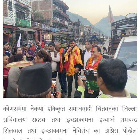
कोणसभमा नेकपा एकिकृत समाजवादी चितवनका जिल्ला
सचिवालय सदस्य तथा इच्छाकामना इन्चार्ज रामचन्द्र
सिलवाल तथा इच्छाकामना नेविसंघ का अप्निस पोख्रेल