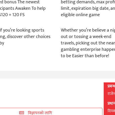
d bonus The newest
betting demands, max profi
icipants Awaken To help
limit, expiration big date, a
$120 + 120 FS
eligible online game
if you’re looking sports
Whether you’re believe a ni
ing, discover other choices
out or tossing a week-end
by
travels, picking out the nea
gambling enterprise happe
to be Easier than before!
प्रबन
राजेन
प्रध
दिपक 
विज्ञापनको लागि