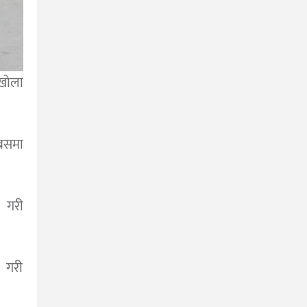
ेखोला
बसमा
ल गरी
 गरी