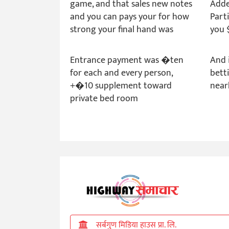
game, and that sales new notes
Adde
and you can pays your for how
Part
strong your final hand was
you 
Entrance payment was �ten
And 
for each and every person,
bett
+�10 supplement toward
near
private bed room
सर्बगुण मिडिया हाउस प्रा. लि.