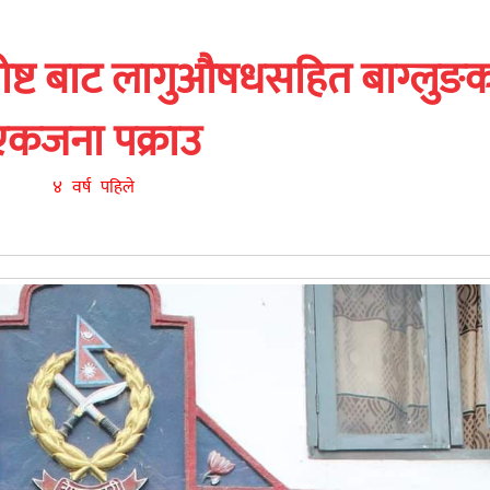
पोष्ट बाट लागुऔषधसहित बाग्लुङ
एकजना पक्राउ
४ वर्ष पहिले