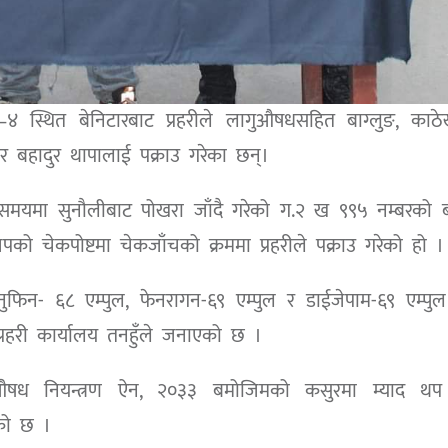
ा–४ स्थित बेनिटारबाट प्रहरीले लागुऔषधसहित बाग्लुङ, काठ
र बहादुर थापालाई पक्राउ गरेका छन्।
 समयमा सुनौलीबाट पोखरा जाँदै गरेको ग.२ ख ९९५ नम्बरको 
पको चेकपोष्टमा चेकजाँचको क्रममा प्रहरीले पक्राउ गरेको हो ।
फिन- ६८ एम्पुल, फेनरागन-६९ एम्पुल र डाईजेपाम-६९ एम्पु
्रहरी कार्यालय तनहुँले जनाएको छ ।
औषध नियन्त्रण ऐन, २०३३ बमोजिमको कसुरमा म्याद थप
एको छ ।