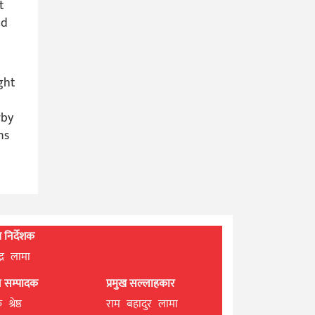
t
nd
ght
rby
ns
्ध निर्देशक
्द्र लामा
ान सम्पादक
प्रमुख सल्लाहकार
श्रेष्ठ
राम बहादुर लामा