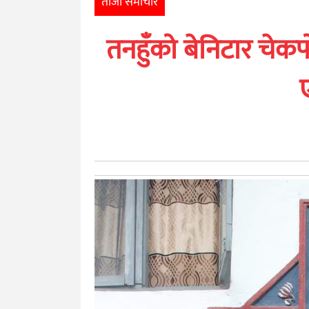
ताजा समाचार
खेलकुद
तनहुँको बेनिटार चेक
मनोरञ्जन
अन्तर्राष्ट्रिय
आर्थिक
अन्य
नेपाली
युनिकोड