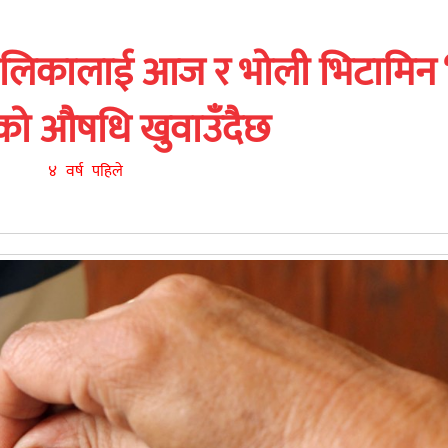
लबालिकालाई आज र भोली भिटामिन 
को औषधि खुवाउँदैछ
४ वर्ष पहिले