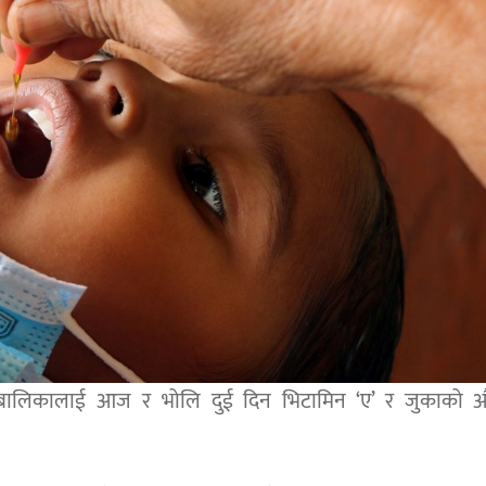
बालबालिकालाई आज र भोलि दुई दिन भिटामिन ‘ए’ र जुकाको 