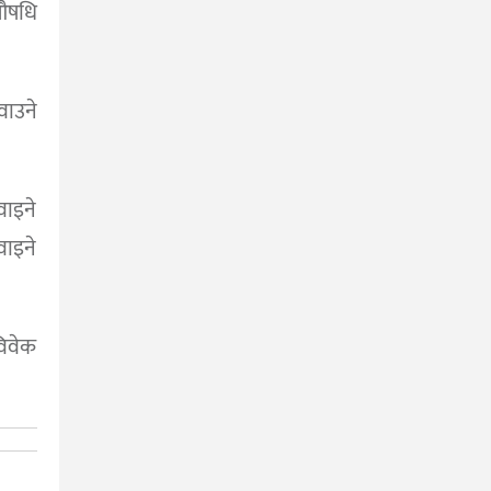
 औषधि
ाउने
ाइने
ाइने
विवेक