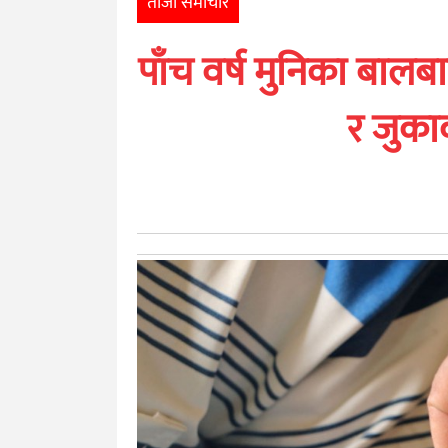
ताजा समाचार
खेलकुद
पाँच वर्ष मुनिका बा
मनोरञ्जन
र जुका
अन्तर्राष्ट्रिय
आर्थिक
अन्य
नेपाली
युनिकोड