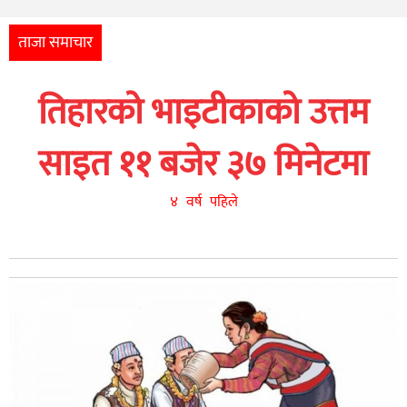
अन्तर्राष्ट्रिय
आर्थिक
ताजा समाचार
अन्य
तिहारको भाइटीकाको उत्तम
नेपाली
युनिकोड
साइत ११ बजेर ३७ मिनेटमा
४ वर्ष पहिले