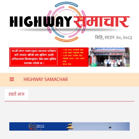
गृहपृष्ठ
हाइवे
अप्डेट
बिहि, साउन २०, २०८३
ताजा
समाचार
प्रदेश
HIGHWAY SAMACHAR
प्रविधि
स्वास्थ्य
हाइवे आज
साहित्य
खेलकुद
मनोरञ्जन