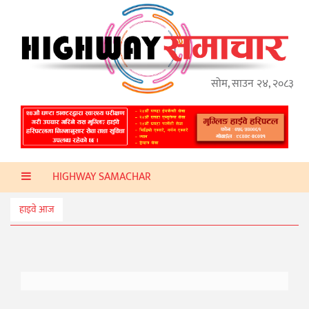
गृहपृष्ठ
हाइवे
अप्डेट
सोम, साउन २४, २०८३
ताजा
समाचार
प्रदेश
HIGHWAY SAMACHAR
प्रविधि
स्वास्थ्य
हाइवे आज
साहित्य
खेलकुद
मनोरञ्जन