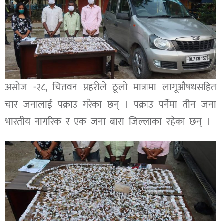
असोज -२८, चितवन प्रहरीले ठूलो मात्रामा लागूऔषधसहित
चार जनालाई पक्राउ गरेका छन् । पक्राउ पर्नेमा तीन जना
भारतीय नागरिक र एक जना बारा जिल्लाका रहेका छन् ।