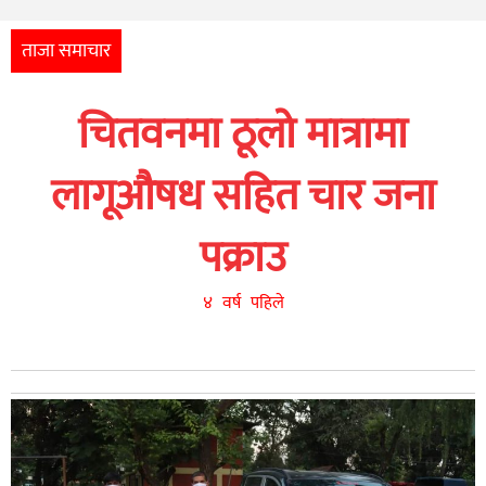
अन्तर्राष्ट्रिय
आर्थिक
ताजा समाचार
अन्य
चितवनमा ठूलो मात्रामा
नेपाली
युनिकोड
लागूऔषध सहित चार जना
पक्राउ
४ वर्ष पहिले