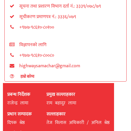
सूचना तथा प्रशारण विभाग दर्ता नं.: ३३३९/०७८/७९
सूचीकरण प्रमाणपत्र नं.: ३३३६/०७९
+९७७-९८६१०-८०१००
विज्ञापनको लागि
+९७७-९८६१०-८००८०
highwaysamachar@gmail.com
हाम्रो बारेमा
प्रबन्ध निर्देशक
प्रमुख सल्लाहकार
राजेन्द्र लामा
राम बहादुर लामा
प्रधान सम्पादक
सल्लाहकार
दिपक श्रेष्ठ
तेज विलास अधिकारी / अनिल श्रेष्ठ