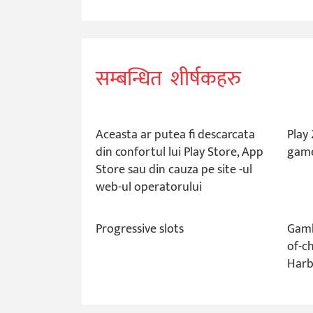
सम्बन्धित शीर्षकहरु
Aceasta ar putea fi descarcata
Play
din confortul lui Play Store, App
game
Store sau din cauza pe site -ul
web-ul operatorului
Progressive slots
Gamb
of-c
Harb