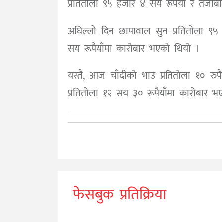
प्रतितोला ९५ हजार ४ सय रूपैयाँ र तेजा
अघिल्लो दिन छापावाल सुन प्रतितोला ९५ 
सय रूपैयाँमा कारोबार भएको थियो ।
यस्तै, आज चाँदीको भाउ प्रतितोला १० रु
प्रतितोला १२ सय ३० रूपैयाँमा कारोबार भ
फेसबुक प्रतिक्रिया