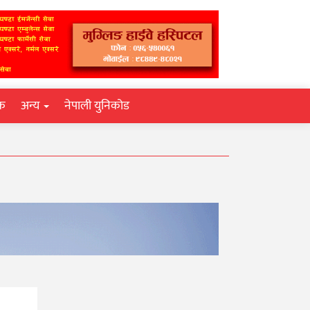
िक
अन्य
नेपाली युनिकोड