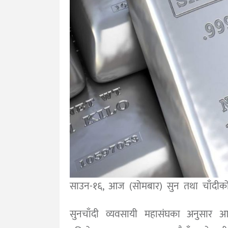
साउन-१६, आज (सोमबार) सुन तथा चाँदीक
सुनचाँदी व्यवसायी महासंघका अनुसार 