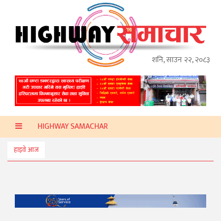
गृहपृष्ठ
हाइवे
अप्डेट
शनि, साउन २२, २०८३
ताजा
समाचार
प्रदेश
HIGHWAY SAMACHAR
प्रविधि
स्वास्थ्य
हाइवे आज
साहित्य
खेलकुद
मनोरञ्जन