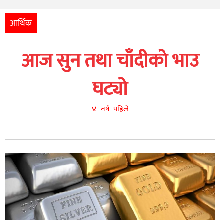
अन्तर्राष्ट्रिय
आर्थिक
आर्थिक
अन्य
आज सुन तथा चाँदीको भाउ
नेपाली
युनिकोड
घट्यो
४ वर्ष पहिले