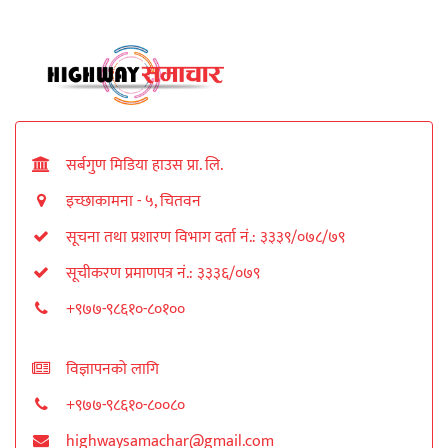
सर्बगुण मिडिया हाउस प्रा. लि.
इच्छाकामना - ५, चितवन
सूचना तथा प्रशारण विभाग दर्ता नं.: ३३३९/०७८/७९
सूचीकरण प्रमाणपत्र नं.: ३३३६/०७९
+९७७-९८६१०-८०१००
विज्ञापनको लागि
+९७७-९८६१०-८००८०
highwaysamachar@gmail.com