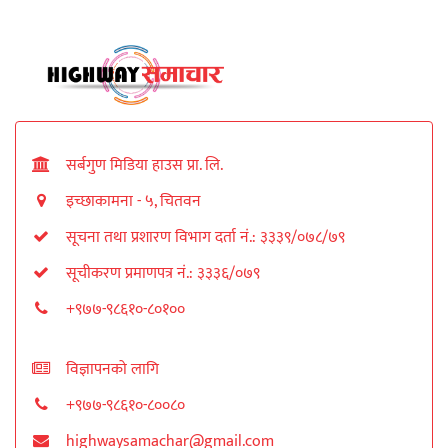
सर्बगुण मिडिया हाउस प्रा. लि.
इच्छाकामना - ५, चितवन
सूचना तथा प्रशारण विभाग दर्ता नं.: ३३३९/०७८/७९
सूचीकरण प्रमाणपत्र नं.: ३३३६/०७९
+९७७-९८६१०-८०१००
विज्ञापनको लागि
+९७७-९८६१०-८००८०
highwaysamachar@gmail.com