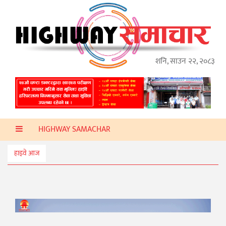
गृहपृष्ठ
हाइवे
अप्डेट
शनि, साउन २२, २०८३
ताजा
समाचार
प्रदेश
HIGHWAY SAMACHAR
प्रविधि
स्वास्थ्य
हाइवे आज
साहित्य
खेलकुद
मनोरञ्जन