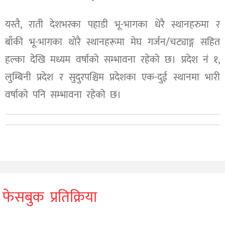
यस्तै, राती देशभरका पहाडी भू-भागका धेरै स्थानहरुमा र
बाँकी भू-भागका थोरै स्थानहरूमा मेघ गर्जन/चट्याङ्ग सहित
हल्का देखि मध्यम वर्षाको सम्भावना रहेको छ। प्रदेश नं १,
लुम्बिनी प्रदेश र सुदुरपश्चिम प्रदेशका एक-दुई स्थानमा भारी
वर्षाको पनि सम्भावना रहेको छ।
फेसबुक प्रतिक्रिया