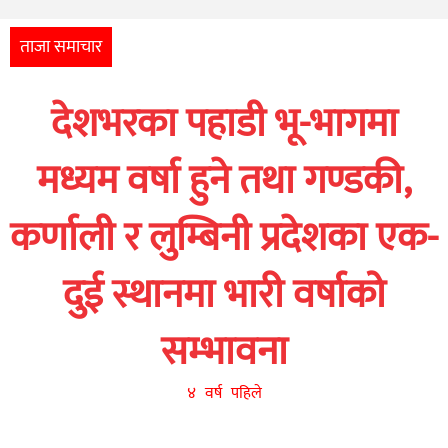
अन्तर्राष्ट्रिय
आर्थिक
ताजा समाचार
अन्य
देशभरका पहाडी भू-भागमा
नेपाली
युनिकोड
मध्यम वर्षा हुने तथा गण्डकी,
कर्णाली र लुम्बिनी प्रदेशका एक-
दुई स्थानमा भारी वर्षाको
सम्भावना
४ वर्ष पहिले