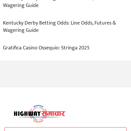
Wagering Guide
Kentucky Derby Betting Odds: Line Odds, Futures &
Wagering Guide
Gratifica Casino Ossequio: Stringa 2025