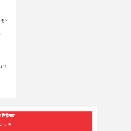
bags
e
urs
्ध निर्देशक
्द्र लामा