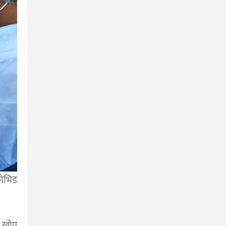
ोभिड
 खोप