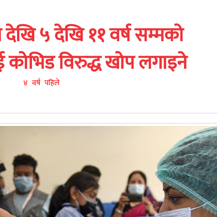
देखि ५ देखि ११ वर्ष सम्मको
कोभिड विरुद्ध खोप लगाइने
४ वर्ष पहिले