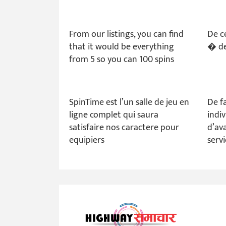
From our listings, you can find
De c
that it would be everything
� de
from 5 so you can 100 spins
SpinTime est l’un salle de jeu en
De fa
ligne complet qui saura
indi
satisfaire nos caractere pour
d’av
equipiers
serv