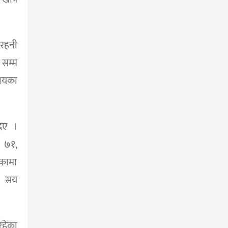
रहनी
सम्म
लयका
िए ।
 ७१,
कामा
७ सय
हेका