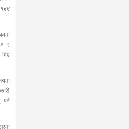
 ९४४
कामा
४१ र
 दिए
लयमा
कारी
पर्ने
सरमा