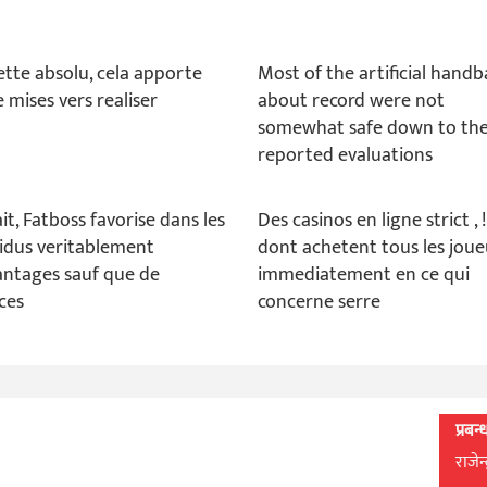
ette absolu, cela apporte
Most of the artificial hand
 mises vers realiser
about record were not
somewhat safe down to th
reported evaluations
it, Fatboss favorise dans les
Des casinos en ligne strict , !
vidus veritablement
dont achetent tous les joue
antages sauf que de
immediatement en ce qui
ices
concerne serre
प्रबन
राजेन