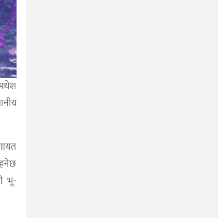
 मधेश
थानीय
लगायत
हनेछ
ी भू-