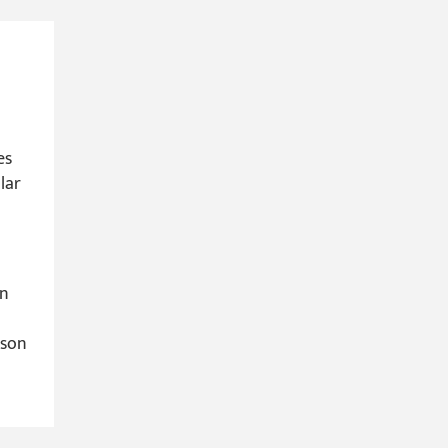
es
lar
en
nson