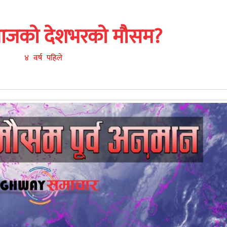
आजको देशभरको मौसम?
४ वर्ष पहिले