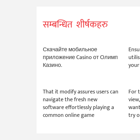
सम्बन्धित शीर्षकहरु
Скачайте мобильное
Ensu
приложение Casino от Олимп
utili
Казино.
your
That it modify assures users can
For 
navigate the fresh new
view,
software effortlessly playing a
want
common online game
try 