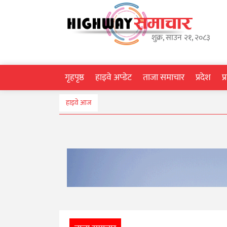
गृहपृष्ठ
शुक्र, साउन २१, २०८३
हाइवे
अप्डेट
गृहपृष्ठ
हाइवे अप्डेट
ताजा समाचार
प्रदेश
प
ताजा
हाइवे आज
समाचार
प्रदेश
प्रविधि
स्वास्थ्य
साहित्य